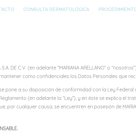
TACTO
CONSULTA DERMATOLÓGICA
PROCEDIMIENT
 DE C.V. (en adelante “MARIANA ARELLANO” o “nosotros”); r
 mantener como confidenciales los Datos Personales que r
”) se pone a su disposición de conformidad con la Ley Federa
 Reglamento (en adelante la “Ley”), y en éste se explica el tr
ue, por cualquier causa, se encuentren en posesión de MARI
ONSABLE.