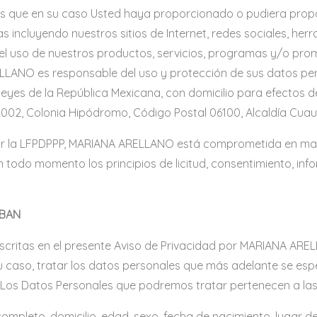
les que en su caso Usted haya proporcionado o pudiera pro
s incluyendo nuestros sitios de Internet, redes sociales, he
or el uso de nuestros productos, servicios, programas y/o pr
LLANO es responsable del uso y protección de sus datos per
leyes de la República Mexicana, con domicilio para efectos 
 2002, Colonia Hipódromo, Código Postal 06100, Alcaldía Cu
or la LFPDPPP, MARIANA ARELLANO está comprometida en man
todo momento los principios de licitud, consentimiento, inform
ABAN
descritas en el presente Aviso de Privacidad por MARIANA AR
su caso, tratar los datos personales que más adelante se espe
lar. Los Datos Personales que podremos tratar pertenecen a la
mpleto, domicilio, edad, sexo, fecha de nacimiento, lugar de