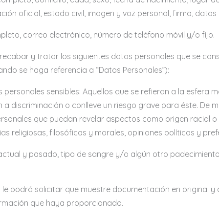
ación oficial, estado civil, imagen y voz personal, firma, dat
leto, correo electrónico, número de teléfono móvil y/o fijo.
abar y tratar los siguientes datos personales que se cons
ando se haga referencia a “Datos Personales”):
personales sensibles: Aquellos que se refieran a la esfera má
n a discriminación o conlleve un riesgo grave para éste. De m
ersonales que puedan revelar aspectos como origen racial o 
as religiosas, filosóficas y morales, opiniones políticas y pre
 actual y pasado, tipo de sangre y/o algún otro padecimient
e podrá solicitar que muestre documentación en original y 
formación que haya proporcionado.