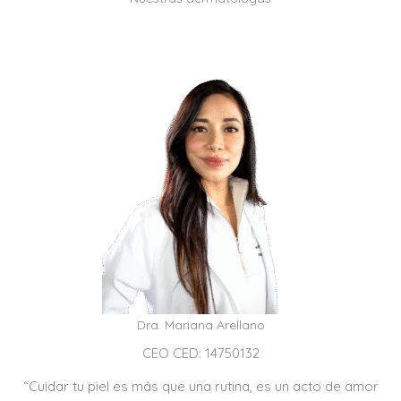
Dra. Mariana Arellano
CEO CED: 14750132
“Cuidar tu piel es más que una rutina, es un acto de amor