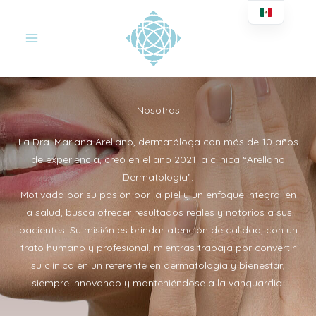
Ir
al
contenido
Nosotras
La Dra. Mariana Arellano, dermatóloga con más de 10 años
de experiencia, creó en el año 2021 la clínica “Arellano
Dermatología”.
Motivada por su pasión por la piel y un enfoque integral en
la salud, busca ofrecer resultados reales y notorios a sus
pacientes. Su misión es brindar atención de calidad, con un
trato humano y profesional, mientras trabaja por convertir
su clínica en un referente en dermatología y bienestar,
siempre innovando y manteniéndose a la vanguardia.